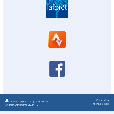
Connexion
Version imprimable
|
Plan du site
Affichage Web
Andrésy Athlétisme 2024 - GP