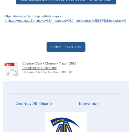
https://bases.athle.fr/asp.net/liste.aspx?
frmbase=resultats&frmmode=1&frmespace=0&frmcompetition=288174&frmposition=0
Chinon - 7 avril 2024
Course Club - Chinon - 7 avril 2024
Resultats de Chinon.pdf
Document Adobe Acrobat [799.5 KB]
Andrésy Athlétisme Bienvenue