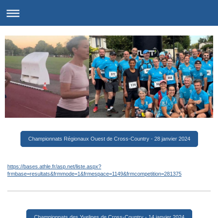
Championnats Régionaux Ouest de Cross-Country - 28 janvier 2024
https://bases.athle.fr/asp.net/liste.aspx?
frmbase=resultats&frmmode=1&frmespace=1149&frmcompetition=281375
Championnats des Yvelines de Cross-Country - 14 janvier 2024