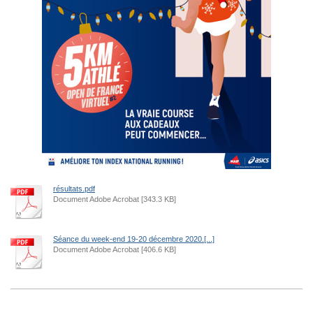
résultats.pdf
Document Adobe Acrobat [343.3 KB]
Séance du week-end 19-20 décembre 2020.[...]
Document Adobe Acrobat [406.6 KB]