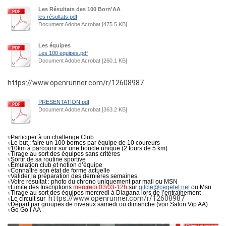
Les Résultats des 100 Born'AA
les résultats.pdf
Document Adobe Acrobat [475.5 KB]
Les équipes
Les 100 equipes.pdf
Document Adobe Acrobat [260.1 KB]
https://www.openrunner.com/r/12608987
PRESENTATION.pdf
Document Adobe Acrobat [363.2 KB]
v
Participer à un challenge Club
v
Le but : faire un 100 bornes par équipe de 10 coureurs
v
10km à parcourir sur une boucle unique (2 tours de 5 km)
v
Tirage au sort des équipes sans critères
v
Sortir de sa routine sportive
v
Emulation club et notion d’équipe
v
Connaître son état de forme actuelle
v
Valider la préparation des dernières semaines.
v
Votre résultat :
photo du chrono uniquement par mail ou MSN
v
Limite des Inscriptions
mercredi 03/03-12h
sur
gilcle@cegetel.net
ou Msn
v
Tirage
au
sort
des
équipes
mercredi
à
Diagana lors de l’entraînement
https://www.openrunner.com/r/12608987
v
Le circuit sur
v
Départ par groupes de niveaux samedi ou dimanche (voir Salon Vip AA)
v
Go Go l’AA