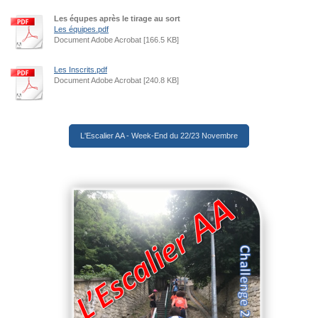
Les équpes après le tirage au sort
Les équipes.pdf
Document Adobe Acrobat [166.5 KB]
Les Inscrits.pdf
Document Adobe Acrobat [240.8 KB]
L'Escalier AA - Week-End du 22/23 Novembre