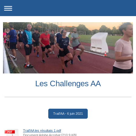
Les Challenges AA
Trail'AA - 6 juin 2021
Trail'AA les résultats 1.pdf
Document Adobe Acrobat [210.9 KB]