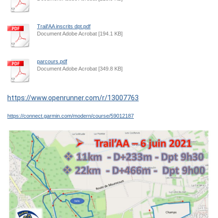
Trail'AA inscrits dpt.pdf
Document Adobe Acrobat [194.1 KB]
parcours.pdf
Document Adobe Acrobat [349.8 KB]
https://www.openrunner.com/r/13007763
https://connect.garmin.com/modern/course/59012187