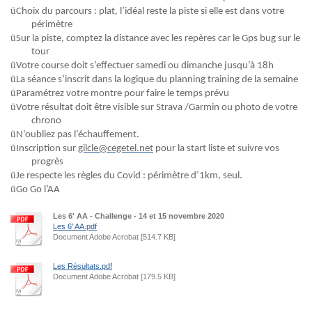
ü
Choix du parcours : plat, l’idéal reste la piste si elle est dans votre
périmètre
ü
Sur la piste, comptez la distance avec les repères car le
Gps
bug sur le
tour
ü
Votre course doit s’effectuer samedi ou dimanche jusqu’à 18h
ü
La séance s’inscrit dans la logique du planning training de la semaine
ü
Paramétrez votre montre pour faire le temps prévu
ü
Votre résultat doit être visible sur
Strava
/Garmin ou photo de votre
chrono
ü
N’oubliez pas l’échauffement.
ü
Inscription sur
gilcle@cegetel.net
pour la start liste et suivre vos
progrès
ü
Je
respecte les règles du Covid : périmètre d’1km, seul.
ü
Go
Go
l’AA
Les 6' AA - Challenge - 14 et 15 novembre 2020
Les 6' AA.pdf
Document Adobe Acrobat [514.7 KB]
Les Résultats.pdf
Document Adobe Acrobat [179.5 KB]