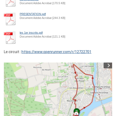
Document Adobe Acrobat [170.5 KB]
PRESENTATION.pdf
Document Adobe Acrobat [244.3 KB]
les 1er inscrits.pdf
Document Adobe Acrobat [121.1 KB]
Le circuit :
https://www.openrunner.com/r/12722701