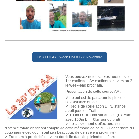
Le 30' D+ AA - Week-End du 7/8 Novembre
Vous pouvez noter sur vos agendas, le
1er challenge AA confinement version 2
le week-end prochain.
Présentation de cette course AA :
✔
Le but est de parcourir le plus de
D+/Distance en 30’
✔
Règle de corrélation D+/Distance
appliquée en Trail.
✔
100m D+ = 1 km sur du plat (Ex. 5km
avec 100m D+= 6km sur du plat)
✔
Le classement s’effectuera sur la
distance totale en tenant compte de cette méthode de calcul. (Concernera du
coup même ceux qui n’ont pas beaucoup de dénivelé à proximité)
✔
Parcours à proximité de votre domicile dans le périmètre d’1km