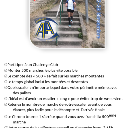
Ø
Participer à un Challenge
Club
Ø
Monter 500
marches
le
plus
vite
possible
Ø
Le compte des « 500 » se fait sur les marches montantes
Ø
Le temps global inclut les montées et descentes
Ø
Quel
escalier : n’importe lequel dans votre périmètre même avec
des paliers
Ø
L’idéal est
d’avoir un escalier « long » pour éviter trop de va-et-vient
Ø
Retenez le
nombre
de
marche
de
votre
escalier
avant
de
vous
élancer, plus facile pour le décompte et l’arrivée finale
ème
Ø
Le
Chrono
tourne, il s’arrête quand vous avez franchi la 500
marche
Ø