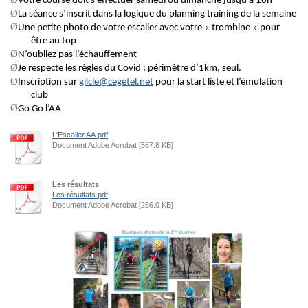
Votre course doit s’effectuer samedi ou dimanche jusqu’à 18h
Ø
La
séance s’inscrit dans la logique du planning training de la semaine
Ø
Une petite photo de votre escalier avec votre « trombine » pour
être au top
Ø
N’oubliez pas
l’échauffement
Ø
Je respecte les règles du
Covid
: périmètre d’1km, seul.
Ø
Inscription sur
gilcle@cegetel.net
pour la start liste
et l’émulation
club
Ø
Go
Go
l’AA
L'Escalier AA.pdf
Document Adobe Acrobat [567.8 KB]
Les résultats
Les résultats.pdf
Document Adobe Acrobat [256.0 KB]