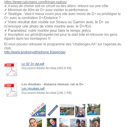
https://www.calcmaps.com/fr/map-radius/
✔
A vous de choisir soit un circuit ou des allers- retours sur une côte
✔
Minimum de 60m de D+ pour valider la performance
✔
Stratégie : Vaut-il mieux courir plus vite avec moins de D+ ou privilégier le
D+ avec la corrélation D+/Distance ?
Votre résultat doit visible sur Strava ou Garmin avec le D+ ou
✔
m’envoyer une photo de votre montre avec le D+/Km
Paramétrez votre montre pour faire le temps prévu
✔
✔
Inscription sur gilcle@cegetel.net pour la start liste et retrouver les gens
égarés dans les montagnes !!!
Et vous pouvez retrouver le programme des "challenges AA" sur l'agenda du
club
.
http://www.andresyathletisme.fr/agenda/
Le 30' D+ AA.pdf
Document Adobe Acrobat [483.8 KB]
Les résultats - distance retenue, cat et D+
Les résultats.pdf
Document Adobe Acrobat [246.1 KB]