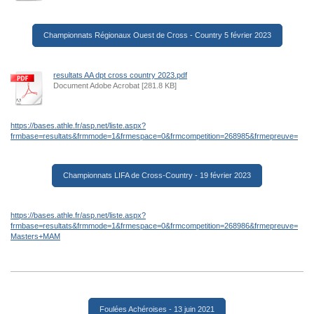
Championnats Régionaux Ouest de Cross - Country 5 février 2023
resultats AA dpt cross country 2023.pdf
Document Adobe Acrobat [281.8 KB]
https://bases.athle.fr/asp.net/liste.aspx?
frmbase=resultats&frmmode=1&frmespace=0&frmcompetition=268985&frmepreuve=
Championnats LIFA de Cross-Country - 19 février 2023
https://bases.athle.fr/asp.net/liste.aspx?
frmbase=resultats&frmmode=1&frmespace=0&frmcompetition=268986&frmepreuve=
Masters+MAM
Foulées Achéroises - 13 juin 2021