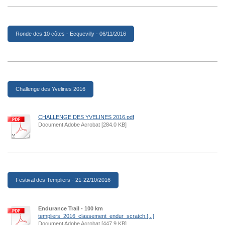
Ronde des 10 côtes - Ecquevilly - 06/11/2016
Challenge des Yvelines 2016
CHALLENGE DES YVELINES 2016.pdf
Document Adobe Acrobat [284.0 KB]
Festival des Templiers - 21-22/10/2016
Endurance Trail - 100 km
templiers_2016_classement_endur_scratch.[...]
Document Adobe Acrobat [447.9 KB]