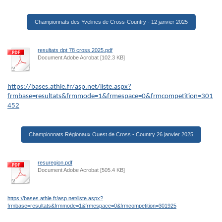
Championnats des Yvelines de Cross-Country - 12 janvier 2025
resultats dpt 78 cross 2025.pdf
Document Adobe Acrobat [102.3 KB]
https://bases.athle.fr/asp.net/liste.aspx?
frmbase=resultats&frmmode=1&frmespace=0&frmcompetition=301
452
Championnats Régionaux Ouest de Cross - Country 26 janvier 2025
resuregion.pdf
Document Adobe Acrobat [505.4 KB]
https://bases.athle.fr/asp.net/liste.aspx?
frmbase=resultats&frmmode=1&frmespace=0&frmcompetition=301925