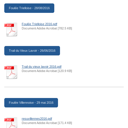
Foulée Trielloise - 28/08/2016
Foulée Trielloise 2016.pdf
Document Adobe Acrobat [782.5 KB]
Trail du Vieux Lavoir - 26/06/2016
Trail du vieux lavoir 2016.pdf
Document Adobe Acrobat [120.9 KB]
Foulée Villennoise - 29 mai 2016
resuvillennes2016.pdf
Document Adobe Acrobat [171.4 KB]