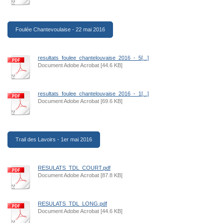
Foulée Chantevoulaise - 22 mai 2016
resultats_foulee_chantelouvaise_2016_-_5[...]
Document Adobe Acrobat [44.6 KB]
resultats_foulee_chantelouvaise_2016_-_1[...]
Document Adobe Acrobat [69.6 KB]
Trail des Lavoirs - 1er mai 2016
RESULATS_TDL_COURT.pdf
Document Adobe Acrobat [87.8 KB]
RESULATS_TDL_LONG.pdf
Document Adobe Acrobat [44.6 KB]