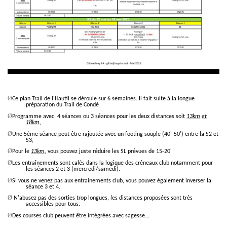
Ø
Ce plan Trail de l'Hautil se déroule sur 6 semaines. Il
fait suite à la longue
préparation du Trail de Condé
Ø
Programme
avec 4 séances ou 3 séances pour les deux distances soit
13km
et
18km
,
Ø
Une 5ème séance peut être rajoutée avec un footing souple (40'-50') entre la S2 et
S3,
Ø
Pour le
13km
,
vous pouvez juste réduire les SL prévues de 15-20'
Ø
Les entraînements sont calés dans la logique des créneaux club notamment pour
les séances 2 et 3 (mercredi/samedi).
Ø
SI vous ne venez pas aux entrainements club, vous pouvez également inverser la
séance 3 et 4.
Ø
N'abusez pas des sorties trop longues, les distances proposées sont très
accessibles pour tous.
Ø
Des courses club peuvent être intégrées avec sagesse...