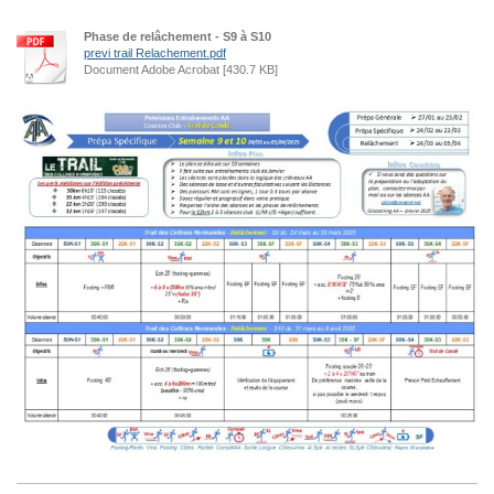
Phase de relâchement - S9 à S10
previ trail Relachement.pdf
Document Adobe Acrobat [430.7 KB]