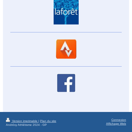
Connexion
Version imprimable
|
Plan du site
Affichage Web
Andrésy Athlétisme 2024 - GP