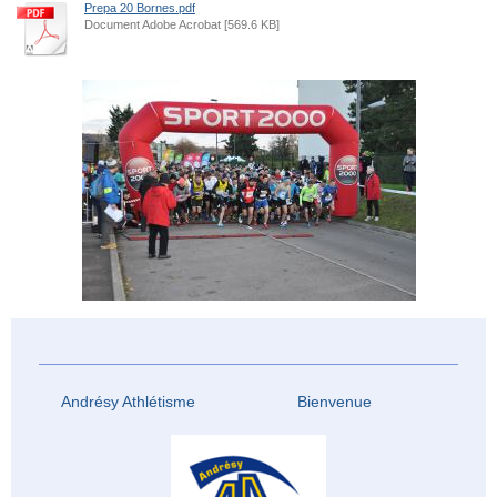
Prepa 20 Bornes.pdf
Document Adobe Acrobat [569.6 KB]
Andrésy Athlétisme Bienvenue