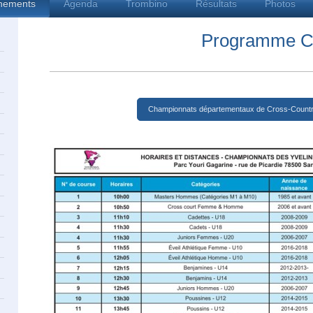
înements
Agenda
Trombino
Résultats
Photos
Programme Cross
Championnats départementaux de Cross-Countr