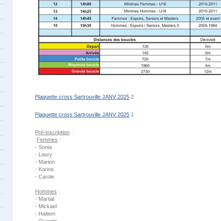
Plaquette cross Sartrouville JANV 2025
2
Plaquette cross Sartrouville JANV 2025
1
Pré-inscription
:
Femmes
:
- Sonia
- Laury
- Marion
- Karine
- Carole
Hommes
:
- Martial
- Mickael
- Haitem