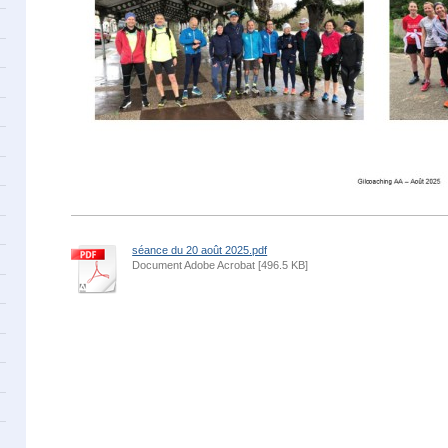
séance du 20 août 2025.pdf
Document Adobe Acrobat [496.5 KB]