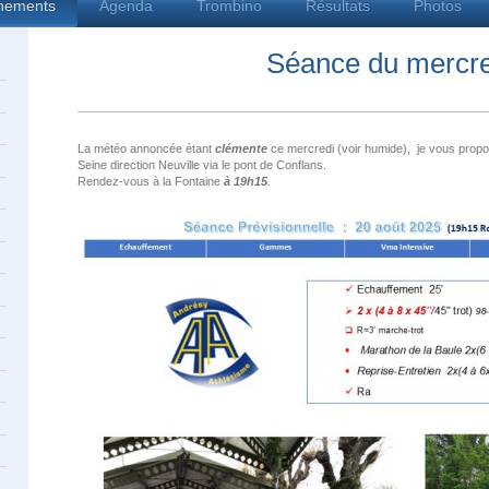
înements
Agenda
Trombino
Résultats
Photos
Séance du mercredi 2
La météo annoncée étant
clémente
ce mercredi (voir humide), je vous propos
Seine direction Neuville via le pont de Conflans.
Rendez-vous à la Fontaine
à 19h15
.