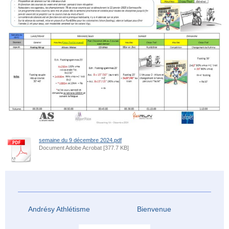
semaine du 9 décembre 2024.pdf
Document Adobe Acrobat [377.7 KB]
Andrésy Athlétisme Bienvenue