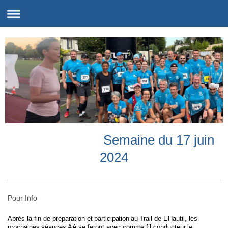
Semaine du 17 juin
2024
Pour Info
Après la fin de préparation et
participation
au
Trail de L’Hautil, l
es
prochaines
séances AA
se feront avec comme fil conducteur
l
e