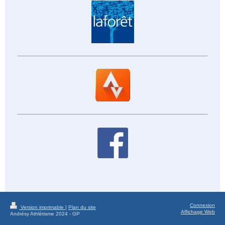
Connexion
Version imprimable
|
Plan du site
Affichage Web
Andrésy Athlétisme 2024 - GP