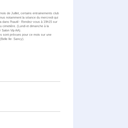
mois de Juillet, certains entrainements club
enus notamment la séance du mercredi qui
a dans l'hautil - Rendez-vous à 19h15 sur
du cimetière. (Lundi et dimanche à la
r Salon Vip AA).
s sont prévues pour ce mois sur une
(Belle Ile- Sancy).