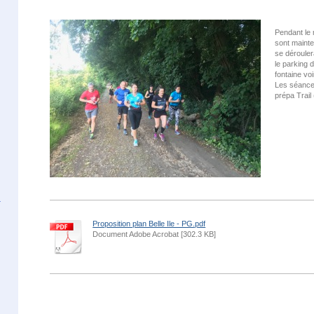
Pendant le 
sont maint
se dérouler
le parking 
fontaine voi
Les séance
prépa Trail 
Proposition plan Belle Ile - PG.pdf
Document Adobe Acrobat [302.3 KB]