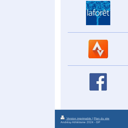
Version imprimable
|
Plan du site
Andrésy Athlétisme 2024 - GP