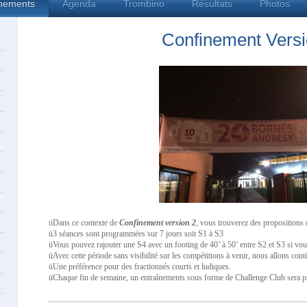
înements
Agenda
Trombino
Résultats
Photos
Confinement Versi
ü
Dans ce contexte de
Confinement version 2
, vous trouverez des propositions 
ü
3 séances sont programmées sur 7 jours soit S1 à S3
ü
Vous pouvez
rajouter
une S4 avec un footing de 40’ à 50’ entre S2 et S3 si vou
ü
Avec cette période sans visibilité sur les compétitions à venir, nous allons conti
ü
Une préférence pour des fractionnés courts et ludiques.
ü
Chaque fin de semaine, un entraînements sous forme de Challenge Club sera p