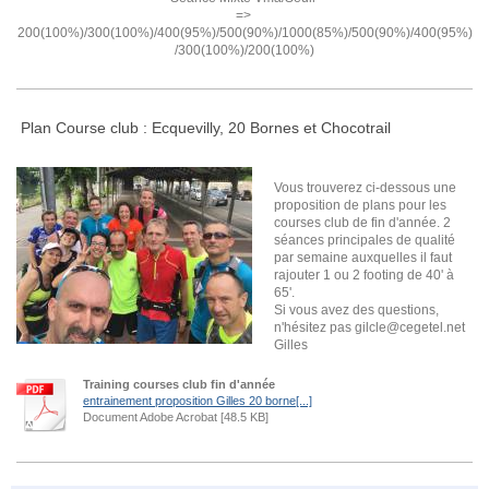
=>
200(100%)/300(100%)/400(95%)/500(90%)/1000(85%)/500(90%)/400(95%)
/300(100%)/200(100%)
Plan Course club : Ecquevilly, 20 Bornes et Chocotrail
V
ous trouverez ci-dessous une
proposition de plans pour les
courses club de fin d'année. 2
séances principales de qualité
par semaine auxquelles il faut
rajouter 1 ou 2 footing de 40' à
65'.
Si vous avez des questions,
n'hésitez pas gilcle@cegetel.net
Gilles
Training courses club fin d'année
entrainement proposition Gilles 20 borne[...]
Document Adobe Acrobat [48.5 KB]