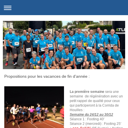
Propositions pour les vacances de fin d'année :
La première semaine
sera une
semaine de régénération avec un
petit rappel de qualité pour ceux
qui participeront à la Corrida de
Houilles :
Semaine du 24/12 au 30/12
Séance 1 : Footing 40'
Séance 2 (mercredi) : Footing 25'