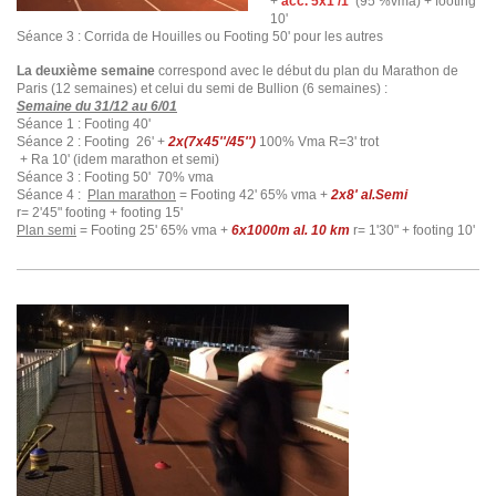
+
acc. 5x1'/1'
(95 %vma) + footing
10'
Séance 3 : Corrida de Houilles ou Footing 50' pour les autres
La deuxième semaine
correspond avec le début du plan du Marathon de
Paris (12 semaines) et celui du semi de Bullion (6 semaines) :
Semaine du 31/12 au 6/01
Séance 1 : Footing 40'
Séance 2 : Footing 26' +
2x(7x45''/45'')
100% Vma R=3' trot
+ Ra 10' (idem marathon et semi)
Séance 3 : Footing 50' 70% vma
Séance 4 :
Plan marathon
= Footing 42' 65% vma +
2x8' al.Semi
r= 2'45" footing + footing 15'
Plan semi
= Footing 25' 65% vma +
6x1000m al. 10 km
r= 1'30" + footing 10'