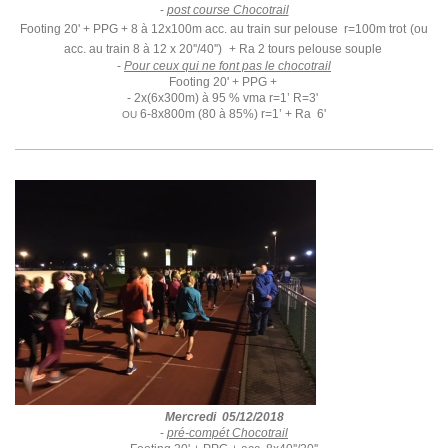
-
post course Chocotrail
Footing 20' + PPG + 8 à 12x100m acc. au train sur pelouse r=100m trot
(ou
acc. au train 8 à 12 x 20''/40'')
+ Ra 2 tours pelouse souple
-
Pour ceux qui ne font pas le chocotrail
Footing 20' + PPG +
- 2x(6x300m) à 95 % vma r=1’ R=3'
6-8x800m (80 à 85%) r=1’ + Ra 6'
OU
Mercredi 05/12/2018
-
pré-compét Chocotrail