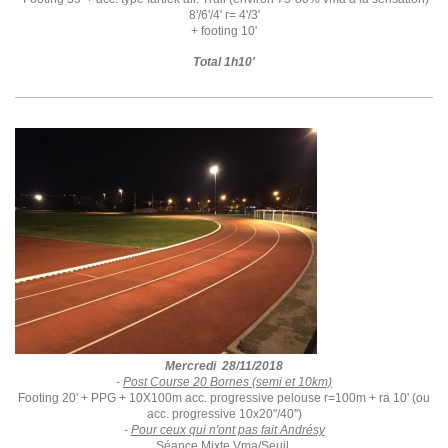
8'/6'/4' r= 4'/3'
+ footing 10'
Total 1h10'
Mercredi 28/11/2018
-
Post Course 20 Bornes (semi et 10km)
Footing 20' + PPG + 10X100m acc. progressive pelouse r=100m + ra 10' (ou
acc. progressive 10x20''/40'')
-
Pour ceux qui n'ont pas fait Andrésy
Séance Mixte Vma/Seuil