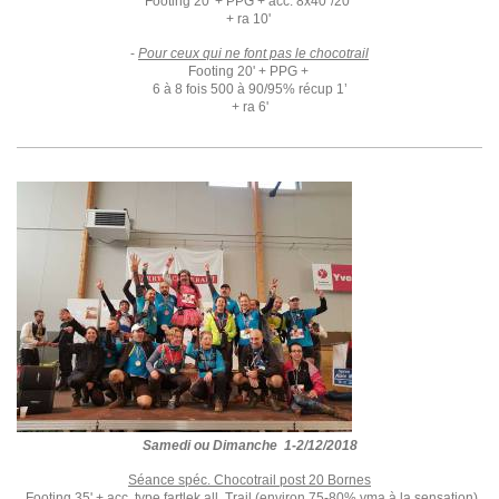
Footing 20' + PPG + acc. 8x40''/20''
+ ra 10'
-
Pour ceux qui ne font pas le chocotrail
Footing 20' + PPG +
6 à 8 fois 500 à 90/95% récup 1’
+ ra 6'
Samedi ou Dimanche 1-2/12/2018
Séance spéc. Chocotrail post 20 Bornes
Footing 35' + acc. type fartlek all. Trail (environ 75-80% vma à la sensation)